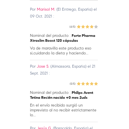
Por
Marisol M.
(El Entrego, España) el
09 Oct. 2021 :
(4/5)
Nominal del producto :
Forte Pharma
Xtraslim Boost 120 cápsulas
Va de maravilla este producto eso
si,cuidando la dieta y haciendo...
Por
Jose S.
(Almassora, España) el 21
Sept. 2021 :
(5/5)
Nominal del producto :
Philips Avent
Tetina Recién nacido +0 mes 2uds
En el envío recibido surgió un
imprevisto al no recibir estrictamente
lo...
Por
Jesús G.
(Baracaldo, España) el