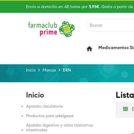
Envío a domicilio en 48 horas por
5,95€.
Gratis a partir de
Medicamentos Si
home
Inicio
Marcas
ERN
List
Inicio
Aparato circulatorio
Productos para adelgazar
Aparato digestivo y otros trastornos
intestinales