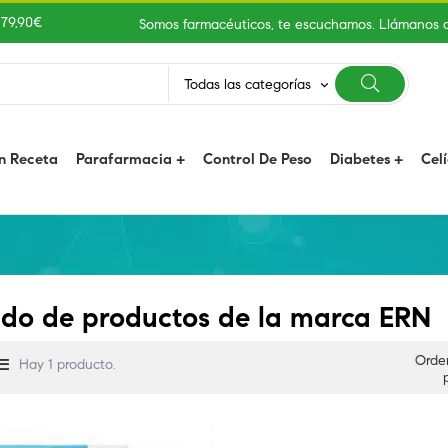
 79,90€
Somos farmacéuticos, te escuchamos. Llámanos 
Todas las categorías
keyboard_arrow_down
n Receta
Parafarmacia
Control De Peso
Diabetes
Cel
ado de productos de la marca ERN
Orde
Hay 1 producto.