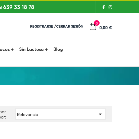
639 33 18 78
al
0
/
REGISTRARSE
CERRAR SESIÓN
0,00 €
íacos
Sin Lactosa
Blog
nar

Relevancia
por: