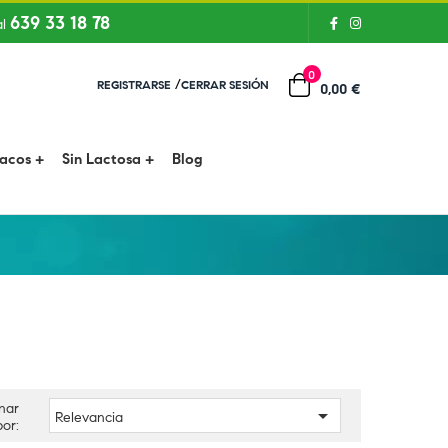
639 33 18 78
al
0
/
REGISTRARSE
CERRAR SESIÓN
0,00 €
íacos
Sin Lactosa
Blog
nar

Relevancia
por: