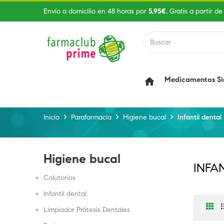
Envío a domicilio en 48 horas por
5,95€.
Gratis a partir de
Medicamentos Si
home
Inicio
Parafarmacia
Higiene bucal
Infantil dental
Higiene bucal
INFA
Colutorios
Infantil dental
Limpiador Prótesis Dentales