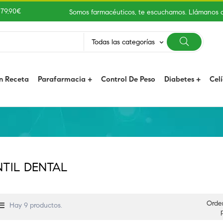
 79,90€
Somos farmacéuticos, te escuchamos. Llámanos 
Todas las categorías
keyboard_arrow_down
n Receta
Parafarmacia
Control De Peso
Diabetes
Cel
NTIL DENTAL
Orde
Hay 9 productos.