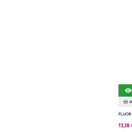

A
FLUOR
13,18