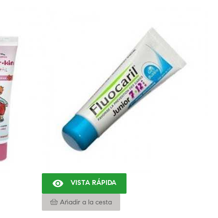
FUERA DE STOCK

VISTA RÁPIDA
Añadir a la cesta