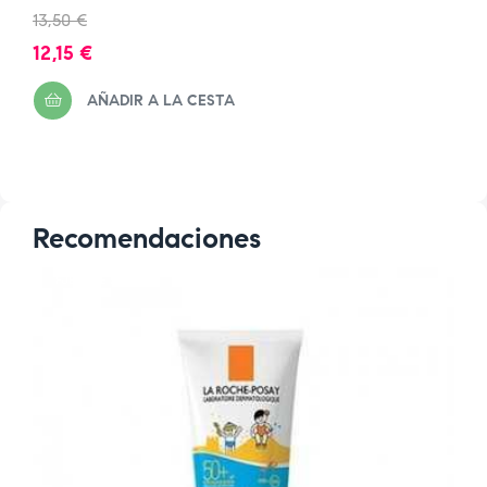
Precio
13,50 €
regular
Precio
12,15 €
AÑADIR A LA CESTA
Recomendaciones
FUERA DE STOCK