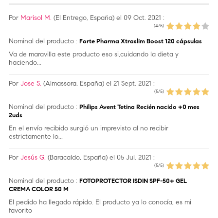
Por
Marisol M.
(El Entrego, España)
el 09 Oct. 2021
:
(4/5)
Nominal del producto :
Forte Pharma Xtraslim Boost 120 cápsulas
Va de maravilla este producto eso si,cuidando la dieta y
haciendo...
Por
Jose S.
(Almassora, España)
el 21 Sept. 2021
:
(5/5)
Nominal del producto :
Philips Avent Tetina Recién nacido +0 mes
2uds
En el envío recibido surgió un imprevisto al no recibir
estrictamente lo...
Por
Jesús G.
(Baracaldo, España)
el 05 Jul. 2021
:
(5/5)
Nominal del producto :
FOTOPROTECTOR ISDIN SPF-50+ GEL
CREMA COLOR 50 M
El pedido ha llegado rápido. El producto ya lo conocía, es mi
favorito