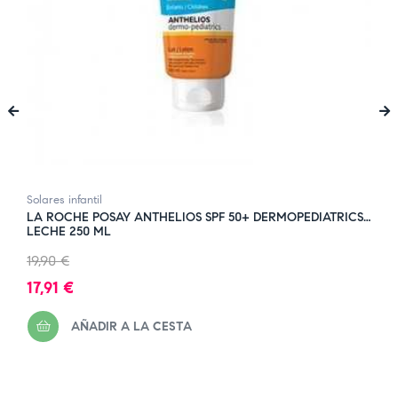
‹
›
Solares infantil
LA ROCHE POSAY ANTHELIOS SPF 50+ DERMOPEDIATRICS
LECHE 250 ML
Precio
19,90 €
regular
Precio
17,91 €
AÑADIR A LA CESTA