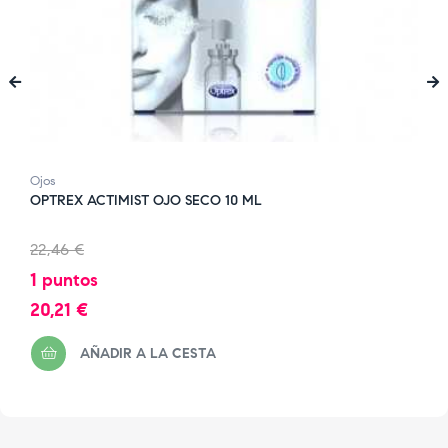
‹
›
Ojos
OPTREX ACTIMIST OJO SECO 10 ML
Precio
22,46 €
regular
1 puntos
Precio
20,21 €
AÑADIR A LA CESTA