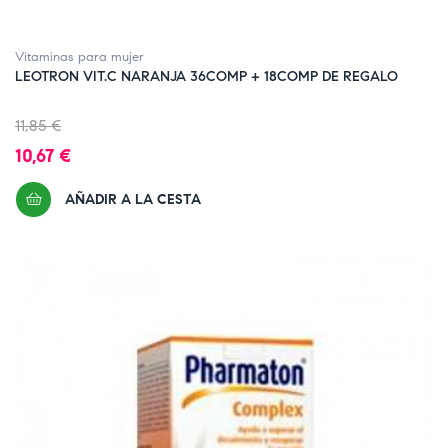
Vitaminas para mujer
LEOTRON VIT.C NARANJA 36COMP + 18COMP DE REGALO
Precio
11,85 €
regular
Precio
10,67 €
AÑADIR A LA CESTA
FUERA DE STOCK