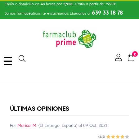
Envío a domicilio en 48 horas por
5,95€.
Gratis a partir de 79,90€
639 33 18 78
Somos farmacéuticos, te escuchamos. Llámanos al
0
Navegación
☰
de
palanca
ÚLTIMAS OPINIONES
Por
Marisol M.
(El Entrego, España) el 09 Oct. 2021 :
(4/5)