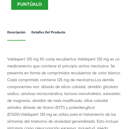
PUNTÚALO
Descripción
Detalles Del Producto
Valdispert 125 mg 50 comp recubiertos Valdispert 125 mg es un
medicamento que contiene el principio activo meclozina. Se
presenta en forma de comprimidos recubiertos de color blanco.
Cada comprimido contiene 125 mg de meclozina.Los demás
componentes son: dióxido de silicio coloidal, almidón glicolato
sódico, celulosa microcristalina, lactosa monohidrato, estearato
de magnesio, almidón de maíz modificado, sílice coloidal
anhidra, dióxido de titanio (E171) y polietilenglicol
(E1520).Valdispert 125 mg se utiliza para el tratamiento de los
síntomas del trastorno de ansiedad generalizada. Esto incluye
síntomas como preocupación excesiva, inquietud, miedo,