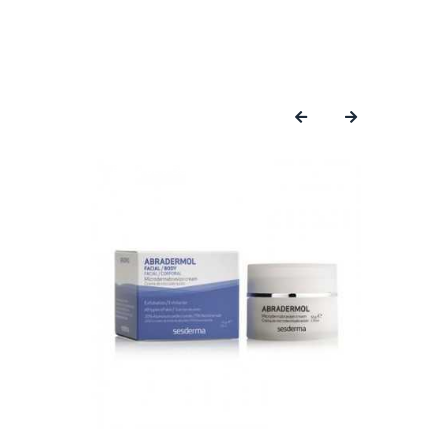
‹
›
FUERA DE STOCK