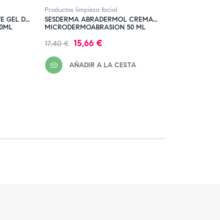
Productos limpieza facial
Salud y B
E GEL DE
SESDERMA ABRADERMOL CREMA
PARABO
30ML
MICRODERMOABRASION 50 ML
TRIPLE 
Precio
Precio
Precio
15,66 €
17,40 €
17,00 €
regular
regula
AÑADIR A LA CESTA