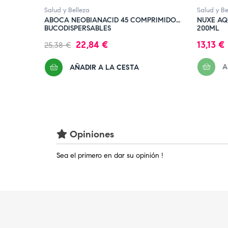
Salud y Belleza
Salud y Be
ABOCA NEOBIANACID 45 COMPRIMIDOS
NUXE AQ
BUCODISPERSABLES
200ML
Precio
Precio
Precio
22,84 €
13,13 €
25,38 €
regular
A
AÑADIR A LA CESTA
Opiniones
Sea el primero en dar su opinión !