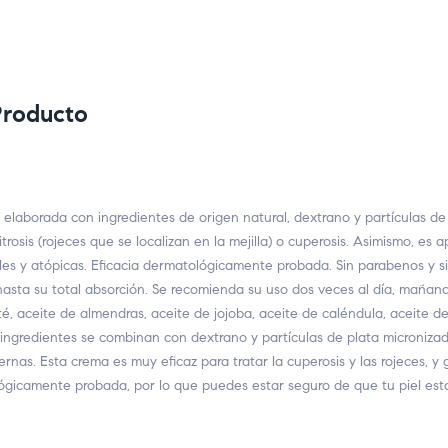
Producto
laborada con ingredientes de origen natural, dextrano y partículas de 
trosis (rojeces que se localizan en la mejilla) o cuperosis. Asimismo, es 
les y atópicas. Eficacia dermatológicamente probada. Sin parabenos y s
asta su total absorción. Se recomienda su uso dos veces al día, maña
é, aceite de almendras, aceite de jojoba, aceite de caléndula, aceite d
s ingredientes se combinan con dextrano y partículas de plata microniz
rnas. Esta crema es muy eficaz para tratar la cuperosis y las rojeces, y
ógicamente probada, por lo que puedes estar seguro de que tu piel esta