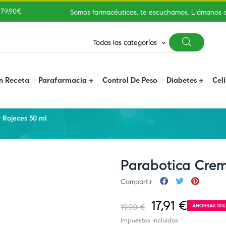
 79,90€
Somos farmacéuticos, te escuchamos. Llámanos 
Todas las categorías
keyboard_arrow_down
n Receta
Parafarmacia
Control De Peso
Diabetes
Cel
 Rojeces 50 ml
Parabotica Crem
Compartir
17,91 €
19,90 €
AHORRAS 10%
Impuestos incluidos