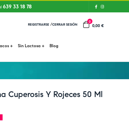
639 33 18 78
al
0
/
REGISTRARSE
CERRAR SESIÓN
0,00 €
íacos
Sin Lactosa
Blog
a Cuperosis Y Rojeces 50 Ml