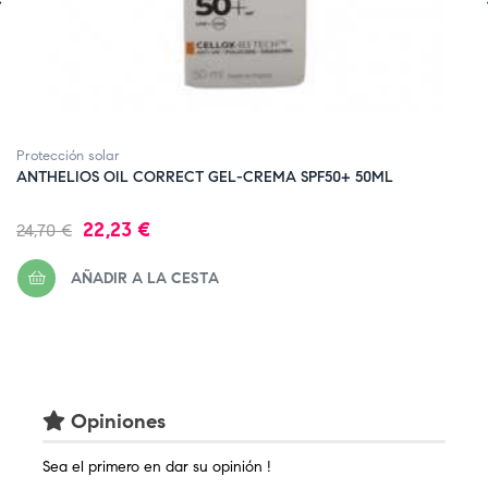
‹
Protección solar
ANTHELIOS OIL CORRECT GEL-CREMA SPF50+ 50ML
Precio
Precio
22,23 €
24,70 €
regular
AÑADIR A LA CESTA
Opiniones
Sea el primero en dar su opinión !