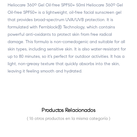
Heliocare 360º Gel Oil-free SPF50+ 50ml Heliocare 360º Gel
Oil-free SPF50+ is a lightweight, oil-free facial sunscreen gel
that provides broad-spectrum UVA/UVB protection. It is
formulated with Fernblock® Technology, which contains
powerful anti-oxidants to protect skin from free radical
damage. This formula is non-comedogenic and suitable for all
skin types, including sensitive skin. It is also water-resistant for
up to 80 minutes, so it's perfect for outdoor activities. It has a
light, non-greasy texture that quickly absorbs into the skin,
leaving it feeling smooth and hydrated.
Productos Relacionados
( 16 otros productos en la misma categoría )
FUERA DE STOCK