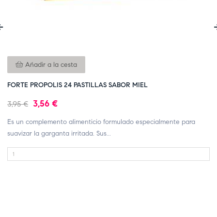
‹
Añadir a la cesta
FORTE PROPOLIS 24 PASTILLAS SABOR MIEL
3,56 €
3,95 €
Es un complemento alimenticio formulado especialmente para
suavizar la garganta irritada. Sus...