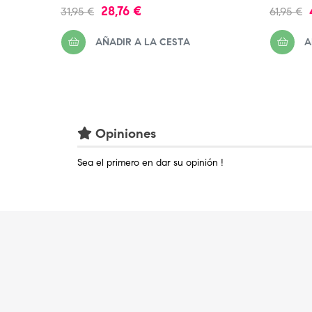
Precio
Precio
Precio
28,76 €
31,95 €
61,95 €
regular
regular
AÑADIR A LA CESTA
A
Opiniones
Sea el primero en dar su opinión !