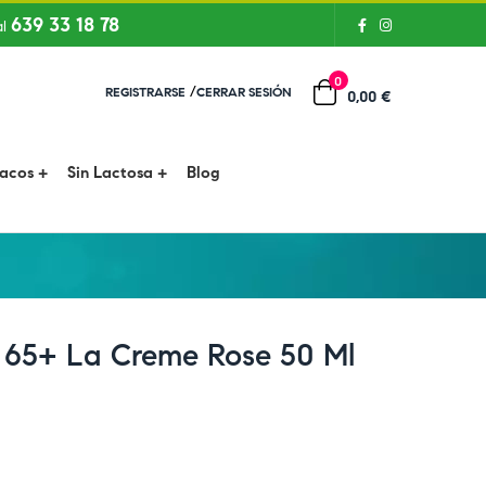
639 33 18 78
al
0
/
REGISTRARSE
CERRAR SESIÓN
0,00 €
íacos
Sin Lactosa
Blog
 65+ La Creme Rose 50 Ml