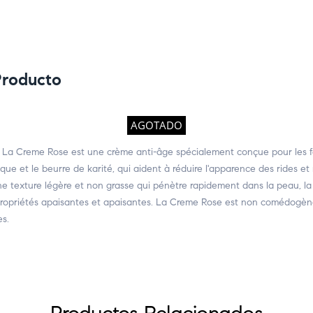
Producto
AGOTADO
La Creme Rose est une crème anti-âge spécialement conçue pour les fe
que et le beurre de karité, qui aident à réduire l'apparence des rides et ri
e texture légère et non grasse qui pénètre rapidement dans la peau, la 
s propriétés apaisantes et apaisantes. La Creme Rose est non comédogène
es.