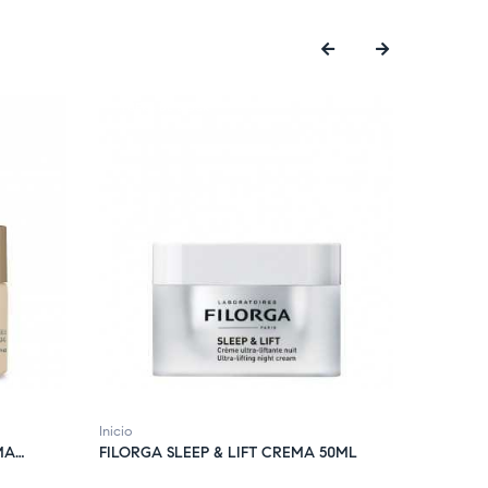
‹
›
FUERA DE STOCK
FUERA 
Inicio
Cremas an
MA
FILORGA SLEEP & LIFT CREMA 50ML
GERMIN
PIELES 