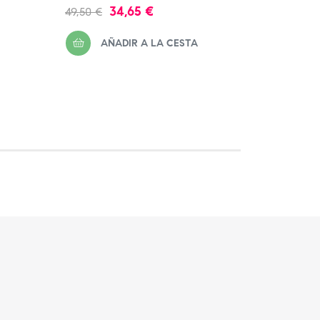
Precio
Precio
Precio
34,65 €
49,50 €
19,40 €
regular
regula
AÑADIR A LA CESTA