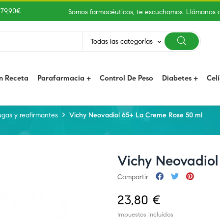
 79,90€
Somos farmacéuticos, te escuchamos. Llámanos 
Todas las categorías
keyboard_arrow_down
n Receta
Parafarmacia
Control De Peso
Diabetes
Cel
ugas y reafirmantes
Vichy Neovadiol 65+ La Creme Rose 50 ml
Vichy Neovadiol
Compartir
23,80 €
Impuestos incluidos