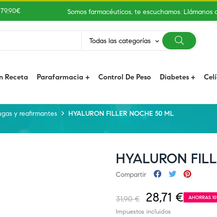
 79,90€
Somos farmacéuticos, te escuchamos. Llámanos 
Todas las categorías
keyboard_arrow_down
n Receta
Parafarmacia
Control De Peso
Diabetes
Cel
ugas y reafirmantes
HYALURON FILLER NOCHE 50 ML
HYALURON FILL
Compartir
28,71 €
31,90 €
AHORRAS 1
Impuestos incluidos