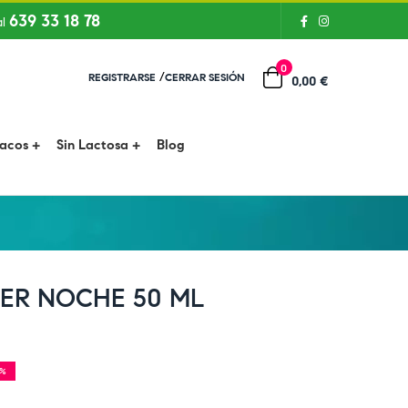
639 33 18 78
al
0
/
REGISTRARSE
CERRAR SESIÓN
0,00 €
íacos
Sin Lactosa
Blog
ER NOCHE 50 ML
0%