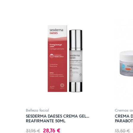
FUERA DE STOCK
FUERA D
Belleza facial
Cremas an
SESDERMA DAESES CREMA GEL
CREMA D
REAFIRMANTE 50ML
PARABOT
Precio
Precio
Precio
28,76 €
31,95 €
13,50 €