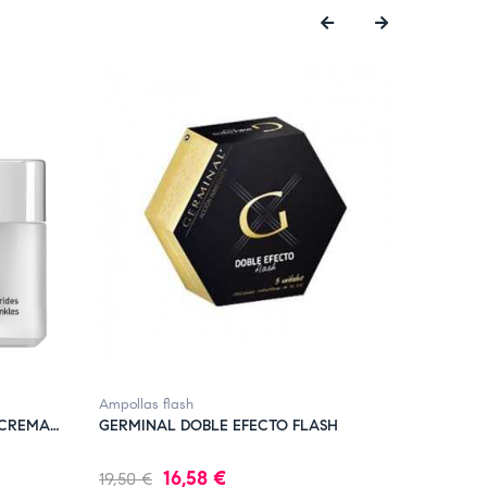
‹
›
FUERA DE STOCK
FUERA 
Ampollas flash
Belleza fa
-CREMA
GERMINAL DOBLE EFECTO FLASH
SESDER
CONCEN
Precio
Precio
Precio
16,58 €
19,50 €
37,95 €