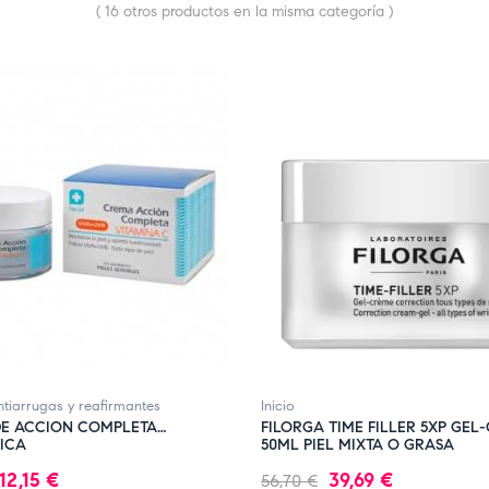
( 16 otros productos en la misma categoría )
E STOCK
FUERA DE STOCK
tiarrugas y reafirmantes
Inicio
E ACCION COMPLETA
FILORGA TIME FILLER 5XP GEL
ICA
50ML PIEL MIXTA O GRASA
Precio
Precio
Precio
12,15 €
39,69 €
56,70 €