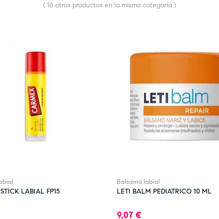
( 16 otros productos en la misma categoría )
E STOCK
abial
Balsamo labial
TICK LABIAL FP15
LETI BALM PEDIATRICO 10 ML
Precio
9,07 €