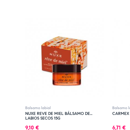
FUERA DE STOCK
FUERA D
Balsamo labial
Balsamo l
NUXE REVE DE MIEL BÁLSAMO DE
CARMEX S
LABIOS SECOS 15G
Precio
Precio
9,10 €
6,71 €