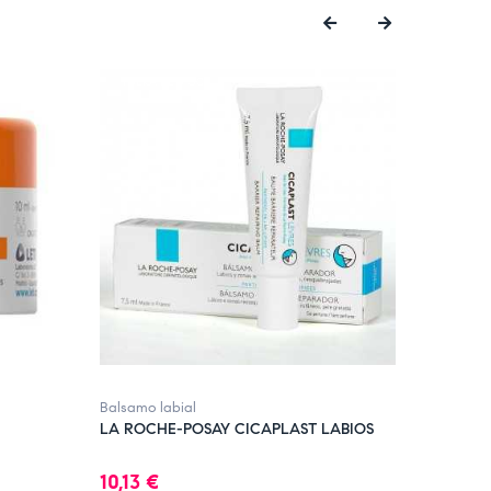
‹
›
FUERA DE STOCK
Balsamo labial
Balsamo l
LA ROCHE-POSAY CICAPLAST LABIOS
CARMEX
TARRO 7
Precio
Precio
10,13 €
5,10 €