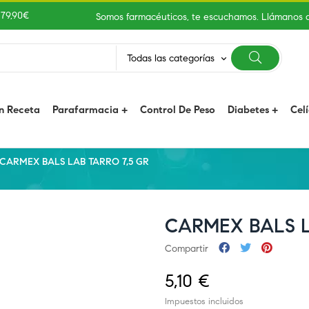
 79,90€
Somos farmacéuticos, te escuchamos. Llámanos 
Todas las categorías
keyboard_arrow_down
n Receta
Parafarmacia
Control De Peso
Diabetes
Cel
CARMEX BALS LAB TARRO 7,5 GR
CARMEX BALS L
Compartir
5,10 €
Impuestos incluidos