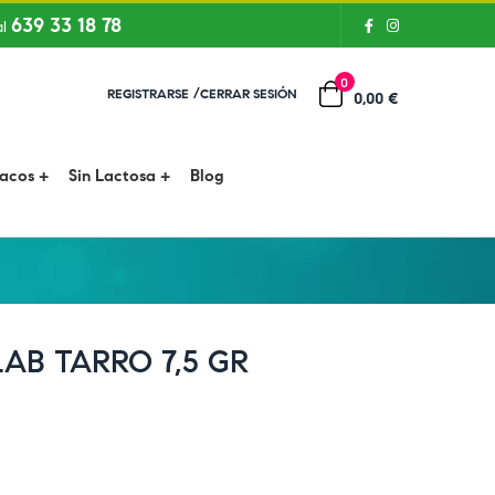
639 33 18 78
al
0
/
REGISTRARSE
CERRAR SESIÓN
0,00 €
íacos
Sin Lactosa
Blog
AB TARRO 7,5 GR