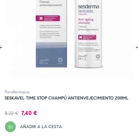
‹
Parafarmacia
SESKAVEL TIME STOP CHAMPÚ ANTIENVEJECIMIENTO 200ML
Precio
Precio
7,40 €
8,22 €
regular
AÑADIR A LA CESTA