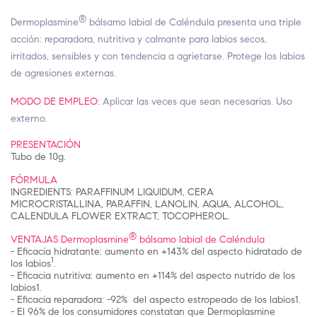
®
Dermoplasmine
bálsamo labial de Caléndula presenta una triple
acción: reparadora, nutritiva y calmante para labios secos,
irritados, sensibles y con tendencia a agrietarse. Protege los labios
de agresiones externas.
MODO DE EMPLEO:
Aplicar las veces que sean necesarias. Uso
externo.
PRESENTACIÓN
Tubo de 10g.
FÓRMULA
INGREDIENTS: PARAFFINUM LIQUIDUM, CERA
MICROCRISTALLINA, PARAFFIN, LANOLIN, AQUA, ALCOHOL,
CALENDULA FLOWER EXTRACT, TOCOPHEROL.
®
VENTAJAS Dermoplasmine
bálsamo labial de Caléndula
- Eficacia hidratante: aumento en +143% del aspecto hidratado de
1
los labios
.
- Eficacia nutritiva: aumento en +114% del aspecto nutrido de los
labios1.
- Eficacia reparadora: -92% del aspecto estropeado de los labios1.
- El 96% de los consumidores constatan que Dermoplasmine