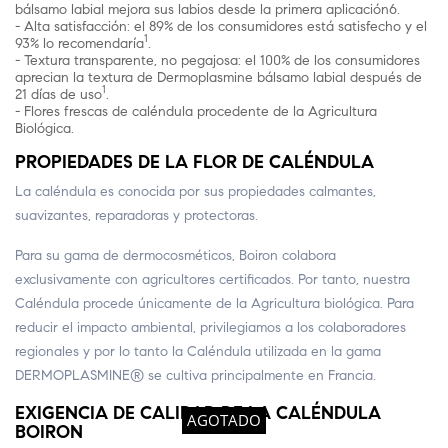
bálsamo labial mejora sus labios desde la primera aplicación6.
- Alta satisfacción: el 89% de los consumidores está satisfecho y el
1
93% lo recomendaría
.
- Textura transparente, no pegajosa: el 100% de los consumidores
aprecian la textura de Dermoplasmine bálsamo labial después de
1
21 días de uso
.
- Flores frescas de caléndula procedente de la Agricultura
Biológica.
PROPIEDADES DE LA FLOR DE CALÉNDULA
La caléndula es conocida por sus propiedades calmantes,
suavizantes, reparadoras y protectoras.
Para su gama de dermocosméticos, Boiron colabora
exclusivamente con agricultores certificados. Por tanto, nuestra
Caléndula procede únicamente de la Agricultura biológica. Para
reducir el impacto ambiental, privilegiamos a los colaboradores
regionales y por lo tanto la Caléndula utilizada en la gama
DERMOPLASMINE® se cultiva principalmente en Francia.
EXIGENCIA DE CALIDAD DE LA CALÉNDULA
AGOTADO
BOIRON