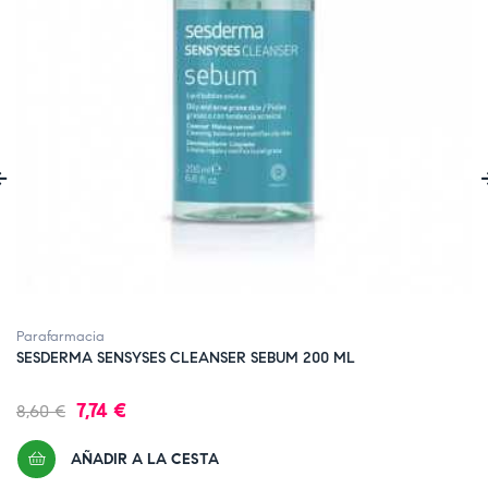
‹
Parafarmacia
SESDERMA SENSYSES CLEANSER SEBUM 200 ML
Precio
Precio
7,74 €
8,60 €
regular
AÑADIR A LA CESTA