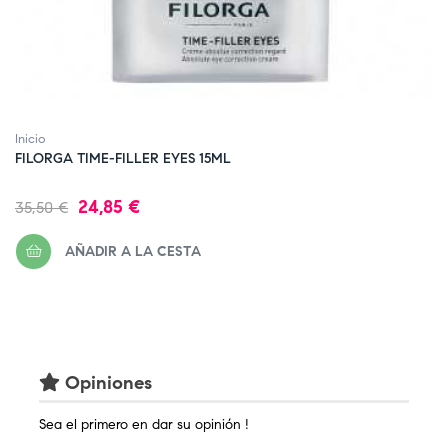
‹
Inicio
FILORGA TIME-FILLER EYES 15ML
Precio
Precio
24,85 €
35,50 €
regular
AÑADIR A LA CESTA
Opiniones
Sea el primero en dar su opinión !