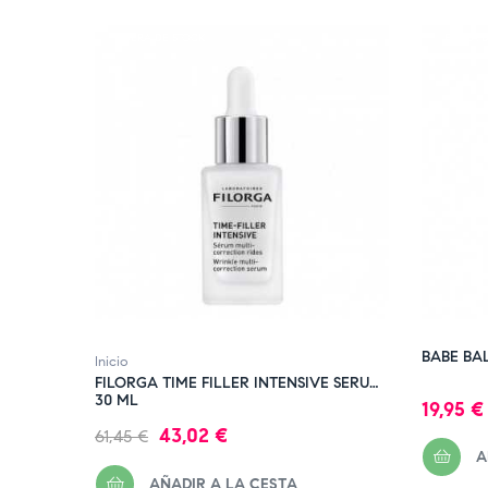
FUERA DE STOCK
FUERA D
BABE BA
Inicio
FILORGA TIME FILLER INTENSIVE SERUM
30 ML
Precio
19,95 €
Precio
Precio
43,02 €
61,45 €
A
regular
AÑADIR A LA CESTA