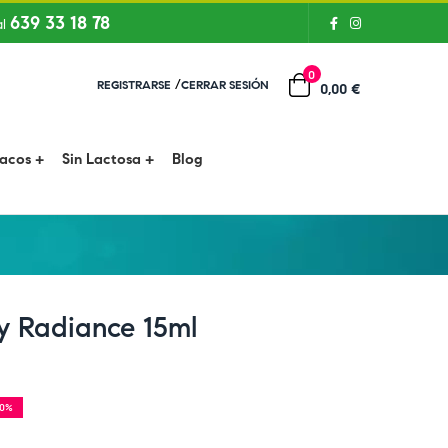
639 33 18 78
al
0
/
REGISTRARSE
CERRAR SESIÓN
0,00 €
íacos
Sin Lactosa
Blog
fy Radiance 15ml
30%