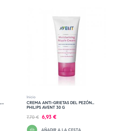
‹
›
FUERA DE STOCK
FUERA 
Inicio
Crema An
L
CREMA ANTI-GRIETAS DEL PEZÓN
FILORGA
PHILIPS AVENT 30 G
Precio
Precio
Precio
6,93 €
7,70 €
53,10 €
regular
regula
AÑADIR A LA CESTA