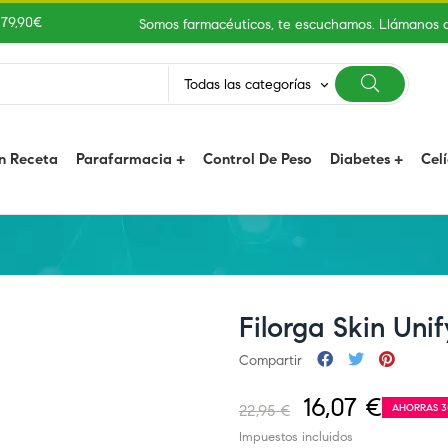
 79,90€
Somos farmacéuticos, te escuchamos. Llámanos 
Todas las categorías
keyboard_arrow_down
n Receta
Parafarmacia
Control De Peso
Diabetes
Cel
Filorga Skin Uni
Compartir
16,07 €
22,95 €
AHORRAS 
Impuestos incluidos