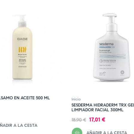
E STOCK
FUERA DE STOCK
LSAMO EN ACEITE 500 ML
Inicio
SESDERMA HIDRADERM TRX GE
LIMPIADOR FACIAL 300ML
Precio
Precio
17,01 €
18,90 €
ÑADIR A LA CESTA
regular
AÑADIR A LA CESTA