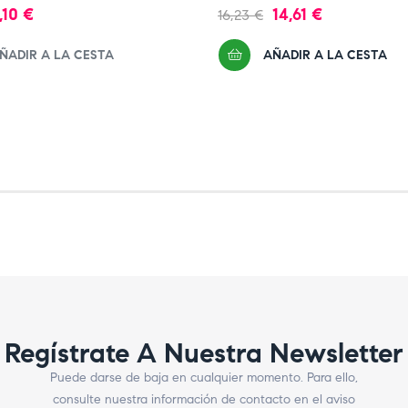
recio
Precio
Precio
,10 €
14,61 €
16,23 €
regular
ÑADIR A LA CESTA
AÑADIR A LA CESTA
Regístrate A Nuestra Newsletter
Puede darse de baja en cualquier momento. Para ello,
consulte nuestra información de contacto en el aviso