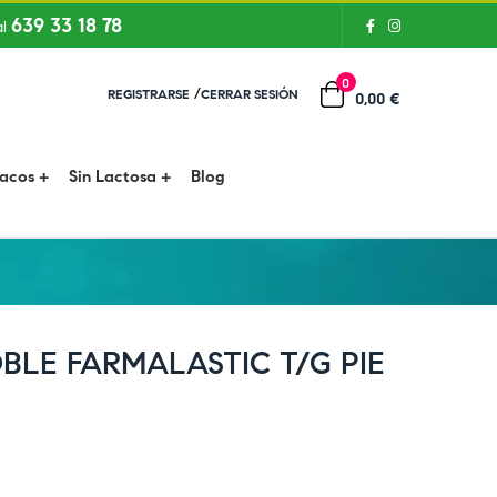
639 33 18 78
al
0
/
REGISTRARSE
CERRAR SESIÓN
0,00 €
íacos
Sin Lactosa
Blog
LE FARMALASTIC T/G PIE