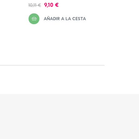
Precio
Precio
Precio
9,10 €
10,11 €
10,01 €
regular
regula
AÑADIR A LA CESTA