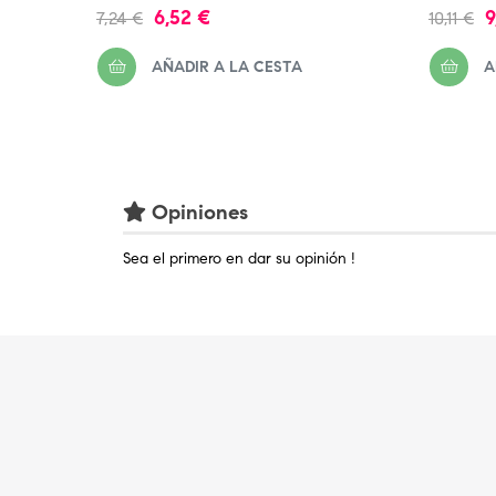
Precio
Precio
Precio
P
6,52 €
9
7,24 €
10,11 €
regular
regular
AÑADIR A LA CESTA
A
Opiniones
Sea el primero en dar su opinión !