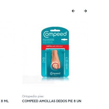
‹
›
FUERA DE STOCK
Ortopedia pies
Ortopedia
 8 ML
COMPEED AMOLLAS DEDOS PIE 8 UN
COMPEED