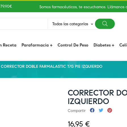
 79,90€
Somos farmacéuticos, te escuchamos. Llámanos 
Todas las categorías
keyboard_arrow_down
n Receta
Parafarmacia
Control De Peso
Diabetes
Cel
CORRECTOR DOBLE FARMALASTIC T/G PIE IZQUIERDO
CORRECTOR DOB
IZQUIERDO
Compartir
16,95 €