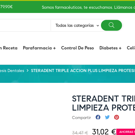
 79,90€
Somos farmacéuticos, te escuchamos. Llámanos 
Todas las categorías
keyboard_arrow_down
n Receta
Parafarmacia
Control De Peso
Diabetes
Cel
esis Dentales
STERADENT TRIPLE ACCION PLUS LIMPIEZA PROTESI
STERADENT TRI
LIMPIEZA PROTE
Compartir
31,02 €
34,47 €
AHORRAS 