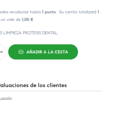
edes recolectar hasta
1
punto
. Su carrito totalizará
1
 un vale de
1,00 €
.
S LIMPIEZA PROTESIS DENTAL
AÑADIR A LA CESTA
aluaciones de los clientes
uación