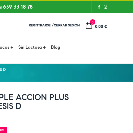
639 33 18 78
al
0
/
REGISTRARSE
CERRAR SESIÓN
0,00 €
íacos
Sin Lactosa
Blog
S D
PLE ACCION PLUS
SIS D
10%